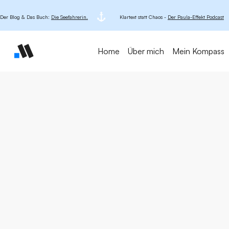
Der Blog & Das Buch:
Die Seefahrerin.
Klartext statt Chaos -
Der Paula-Effekt Podcast
Home
Über mich
Mein Kompass