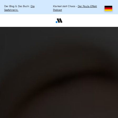
Der Blog & Das Buch:
Die
Klartext statt Chaos -
Der Paula-Effekt
Seefahrerin.
Podcast